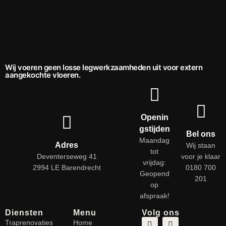
Wij voeren geen losse legwerkzaamheden uit voor extern
aangekochte vloeren.
Openin
gstijden
Bel ons
Maandag
Adres
Wij staan
tot
Deventerseweg 41
voor je klaar
vrijdag:
2994 LE Barendrecht
0180 700
Geopend
201
op
afspraak!
Diensten
Menu
Volg ons
Traprenovaties
Home