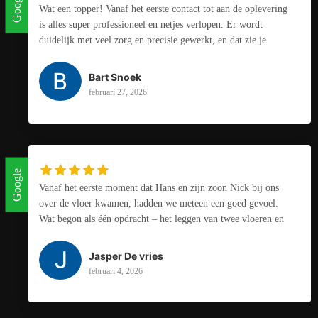
Google
Wat een topper! Vanaf het eerste contact tot aan de oplevering
is alles super professioneel en netjes verlopen. Er wordt
duidelijk met veel zorg en precisie gewerkt, en dat zie je
absoluut terug in het eindresultaat.Alles is strak afgewerkt,
afspraken worden nagekomen en er wordt echt meegedacht.
Bart Snoek
Het eindresultaat is van super kwaliteit precies zoals gehoopt!
februari 27, 2026
Google
Vanaf het eerste moment dat Hans en zijn zoon Nick bij ons
over de vloer kwamen, hadden we meteen een goed gevoel.
Wat begon als één opdracht – het leggen van twee vloeren en
een gang in de slaapkamers op de bovenste verdieping – is
inmiddels uitgegroeid tot een veel groter project. En dat is niet
Jasper De vries
voor niets.De mannen leveren vakwerk van het hoogste niveau.
februari 4, 2026
De vloeren zijn prachtig gelegd, tot in de kleinste details
afgewerkt, en ze werken ongelooflijk netjes. Geen rommel,
geen half werk, maar echte kwaliteit. Bovendien doen Hans en