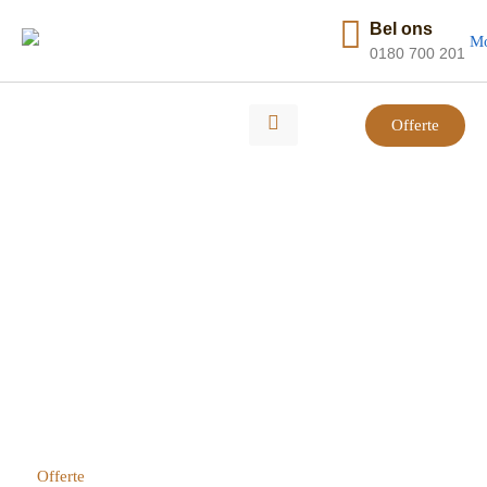
Bel ons
0180 700 201
Offerte
BINNEN ÉÉN DAG KLAAR!
VLOERVERWARMING
Ben jij opzoek naar een uitstekende
vloerverwarming? Dan ben je hier aan het juiste
adres!
Offerte