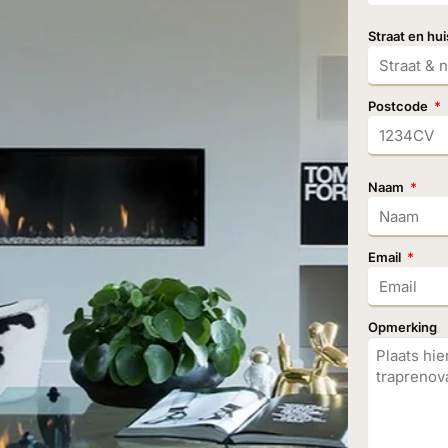
Straat en h
Postcode
Naam
Email
Opmerking