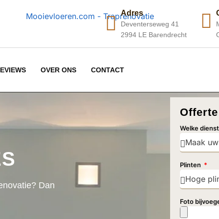
Adres
Deventerseweg 41
2994 LE Barendrecht
EVIEWS
OVER ONS
CONTACT
Offert
Welke diens
ES
Plinten
renovatie? Dan
Foto bijvoeg