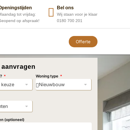
Openingstijden
Bel ons
Maandag tot vrijdag:
Wij staan voor je klaar
Geopend op afspraak!
0180 700 201
Offerte
e aanvragen
t?
Woning type
en (optioneel)