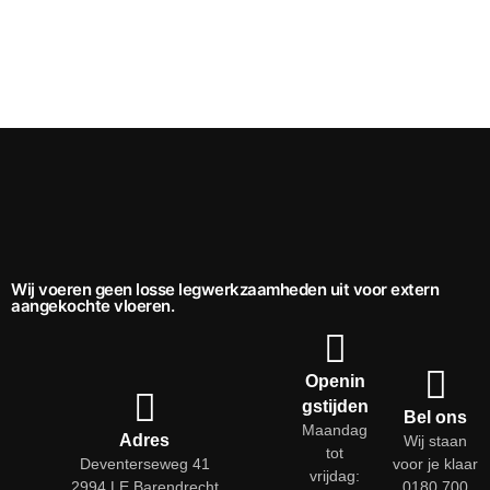
Wij voeren geen losse legwerkzaamheden uit voor extern
aangekochte vloeren.
Openin
gstijden
Bel ons
Maandag
Adres
Wij staan
tot
Deventerseweg 41
voor je klaar
vrijdag:
2994 LE Barendrecht
0180 700