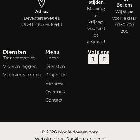
stijden
Bel ons
Maandag
Adres
Wij staan
tot
Deventerseweg 41
voor je klaar
vrijdag:
2994 LE Barendrecht
0180 700
Geopend
201
op
afspraak!
Diensten
Menu
Volg ons
Traprenovaties
Home
Vloeren leggen
Diensten
Vloerverwarming
Projecten
Reviews
Over ons
Contact
© 2026 Mooievloeren.com
Website door: Rankingpartner.nl