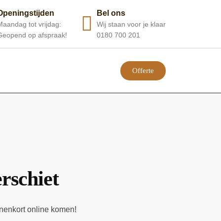
Openingstijden
Bel ons
Maandag tot vrijdag:
Wij staan voor je klaar
Geopend op afspraak!
0180 700 201
Offerte
erschiet
nnenkort online komen!