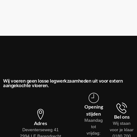
Wij voeren geen losse legwerkzaamheden uit voor extern
aangekochte vloeren.
Opening
stijden
Bel ons
Maandag
Adres
Wij staan
tot
Deventerseweg 41
voor je klaar
vrijdag:
2994 LE Barendrecht
0180 700