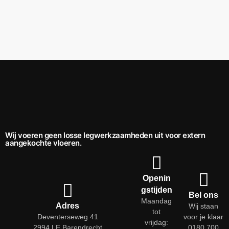
Wij voeren geen losse legwerkzaamheden uit voor extern
aangekochte vloeren.
Openin
gstijden
Bel ons
Maandag
Adres
Wij staan
tot
Deventerseweg 41
voor je klaar
vrijdag:
2994 LE Barendrecht
0180 700