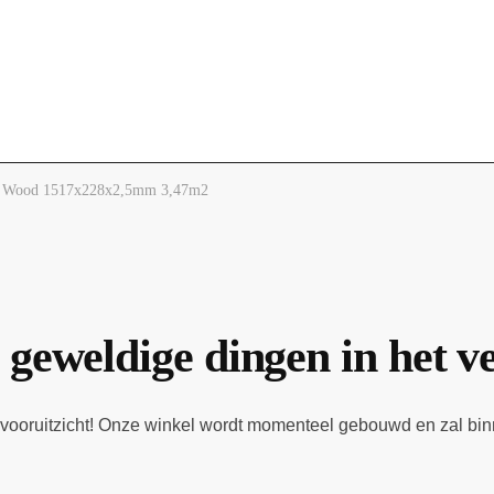
is Wood 1517x228x2,5mm 3,47m2
 geweldige dingen in het v
et vooruitzicht! Onze winkel wordt momenteel gebouwd en zal bi