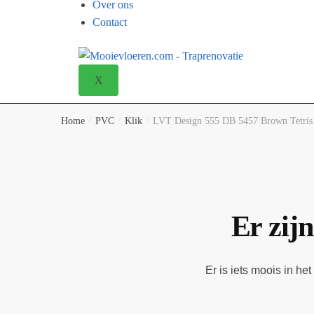
Over ons
Contact
X
Home
/
PVC
/
Klik
/
LVT Design 555 DB 5457 Brown Tetr
Er zijn
Er is iets moois in h