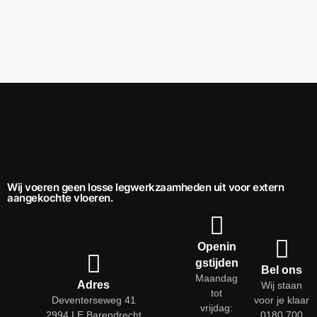
Wij voeren geen losse legwerkzaamheden uit voor extern
aangekochte vloeren.
Openin
gstijden
Bel ons
Maandag
Adres
Wij staan
tot
Deventerseweg 41
voor je klaar
vrijdag:
2994 LE Barendrecht
0180 700