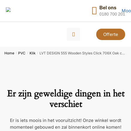
Bel ons
0180 700 201
Offerte
Home
PVC
Klik
LVT DESIGN 555 Wooden Styles Click 706X Oak chalet 7,0/NS 0.55 152,4×22,8 | 2,084m2
/
/
/
Er zijn geweldige dingen in het
verschiet
Er is iets moois in het vooruitzicht! Onze winkel wordt
momenteel gebouwd en zal binnenkort online komen!