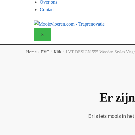
Over ons
Contact
X
Home
/
PVC
/
Klik
/
LVT DESIGN 555 Wooden Styles Visgraa
Er zijn
Er is iets moois in h