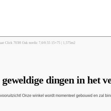
t Click 703H Oak nordic 7,0/0.55 15×75 | 1,575m2
 geweldige dingen in het v
et vooruitzicht! Onze winkel wordt momenteel gebouwd en zal bi