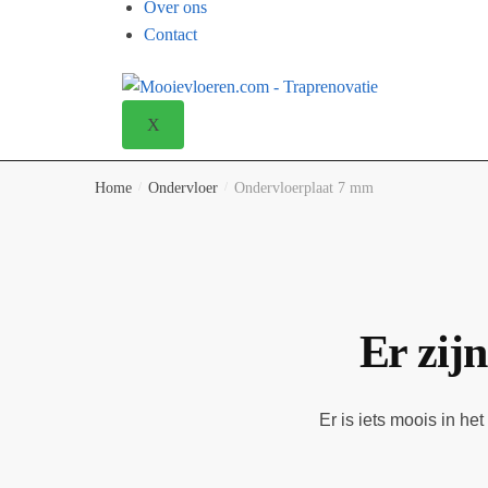
Over ons
Contact
X
Home
/
Ondervloer
/
Ondervloerplaat 7 mm
Er zijn
Er is iets moois in h