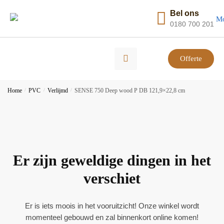
Bel ons
0180 700 201
Offerte
Home
/
PVC
/
Verlijmd
/
SENSE 750 Deep wood P DB 121,9×22,8 cm
Er zijn geweldige dingen in het
verschiet
Er is iets moois in het vooruitzicht! Onze winkel wordt
momenteel gebouwd en zal binnenkort online komen!