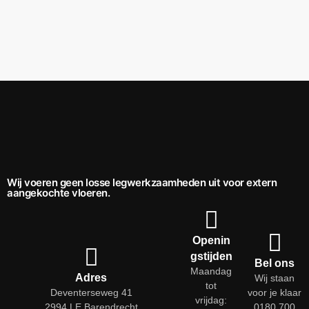
Wij voeren geen losse legwerkzaamheden uit voor extern
aangekochte vloeren.
Openin
gstijden
Bel ons
Maandag
Adres
Wij staan
tot
Deventerseweg 41
voor je klaar
vrijdag:
2994 LE Barendrecht
0180 700