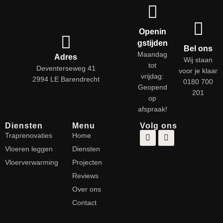
Openin
gstijden
Bel ons
Maandag
Adres
Wij staan
tot
Deventerseweg 41
voor je klaar
vrijdag:
2994 LE Barendrecht
0180 700
Geopend
201
op
afspraak!
Diensten
Menu
Volg ons
Traprenovaties
Home
Vloeren leggen
Diensten
Vloerverwarming
Projecten
Reviews
Over ons
Contact